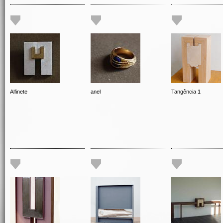
Alfinete
anel
Tangência 1