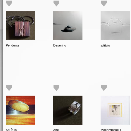
Pendente
Desenho
s/título
S/Título
Anel
Moçambique 1