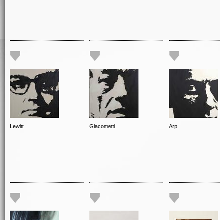
Lewitt
Giacometti
Arp