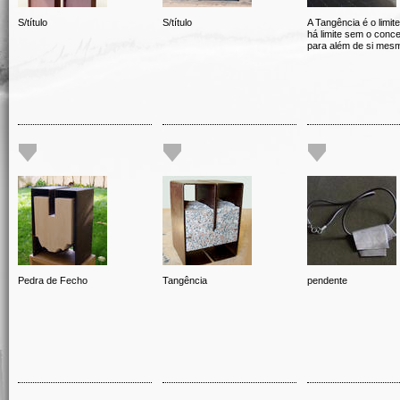
S/título
S/título
A Tangência é o limit
há limite sem o conce
para além de si mes
Pedra de Fecho
Tangência
pendente