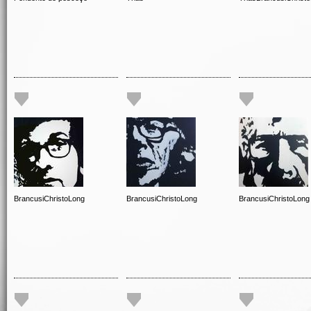
BrancusiChristoLong
BrancusiChristoLong
BrancusiChristoLong