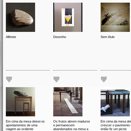
Alfinete
Desenho
Sem título
Em cima da mesa deixei os
Os frutos abrem maduros
Em cima da mesa dei
apontamentos de uma
e permanecem
crescer o pavimento 
viagem ao ocidente
abandonados na mesa a
então fiz um picnic