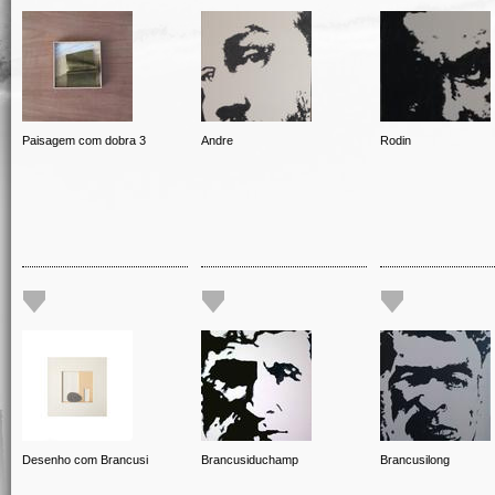
Paisagem com dobra 3
Andre
Rodin
Desenho com Brancusi
Brancusiduchamp
Brancusilong