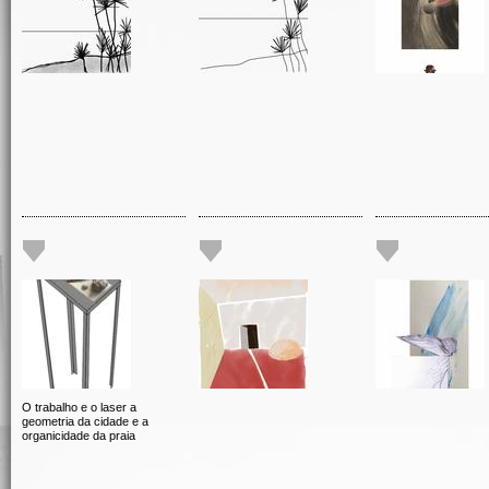
O trabalho e o laser a
geometria da cidade e a
organicidade da praia