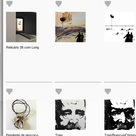
Relicário 38 com Long
Pendente de pescoço
Trias
TriasBrancusiChrist