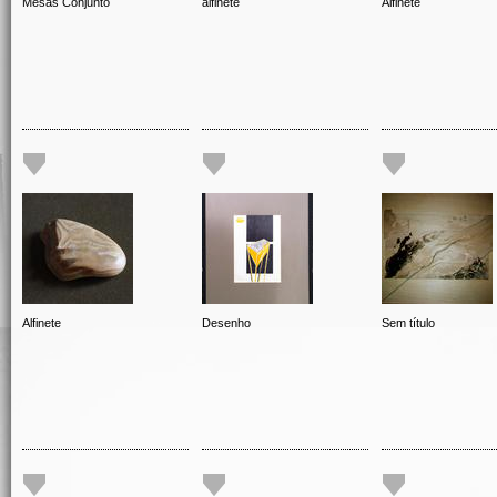
Mesas Conjunto
alfinete
Alfinete
Alfinete
Desenho
Sem título