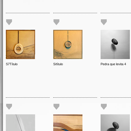
S7Título
S/título
Pedra que levita 4