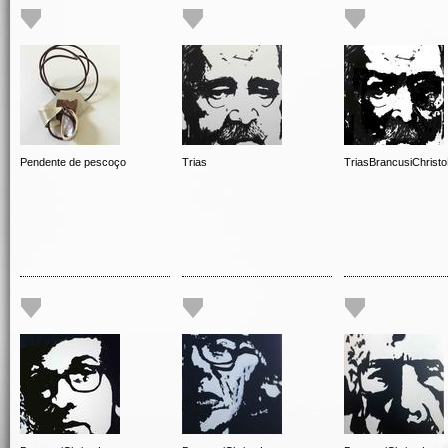
Pendente de pescoço
Trias
TriasBrancusiChrist