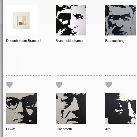
Desenho com Brancusi
Brancusiduchamp
Brancusilong
Lewitt
Giacometti
Arp