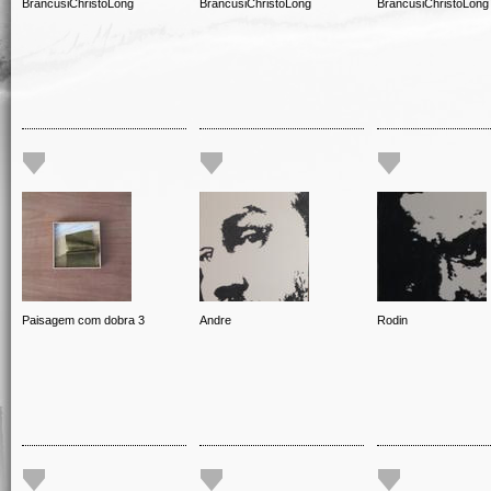
BrancusiChristoLong
BrancusiChristoLong
BrancusiChristoLong
Paisagem com dobra 3
Andre
Rodin