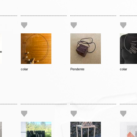
colar
Pendente
colar