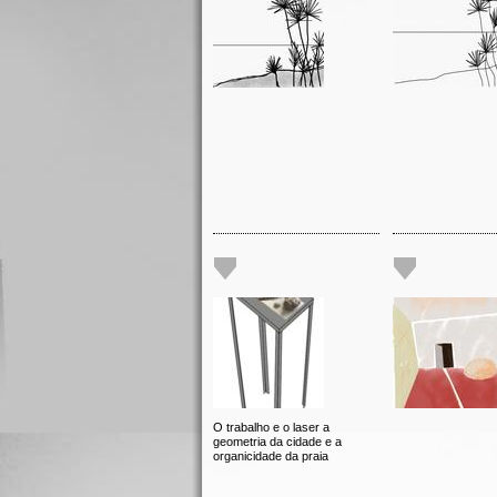
O trabalho e o laser a
geometria da cidade e a
organicidade da praia