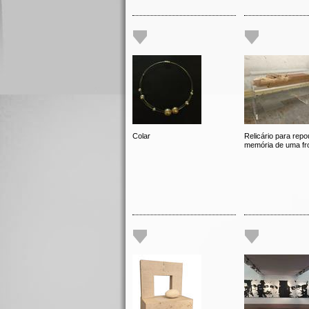
Colar
Relicário para repo
memória de uma fro