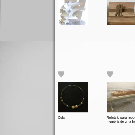
Colar
Relicário para repo
memória de uma fro