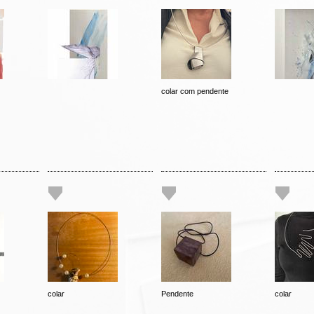
colar com pendente
colar
Pendente
colar