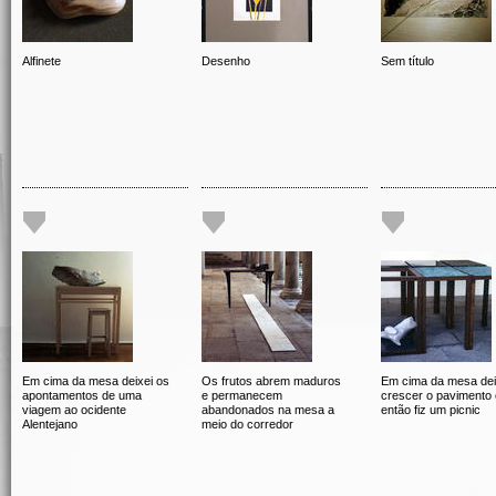
Alfinete
Desenho
Sem título
Em cima da mesa deixei os
Os frutos abrem maduros
Em cima da mesa dei
apontamentos de uma
e permanecem
crescer o pavimento 
viagem ao ocidente
abandonados na mesa a
então fiz um picnic
Alentejano
meio do corredor