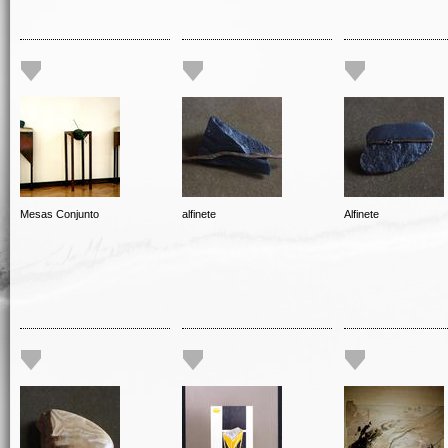
Mesas Conjunto
alfinete
Alfinete