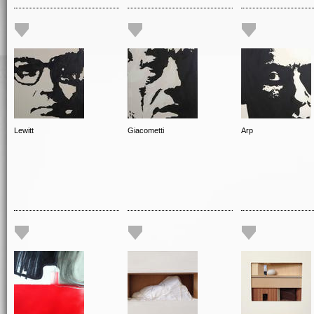
Lewitt
Giacometti
Arp