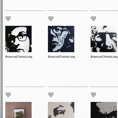
BrancusiChristoLong
BrancusiChristoLong
BrancusiChristoLong