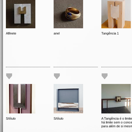
Alfinete
anel
Tangência 1
S/título
S/título
A Tangência é o limit
há limite sem o conce
para além de si mes