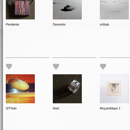
Pendente
Desenho
s/título
S/Título
Anel
Moçambique 1