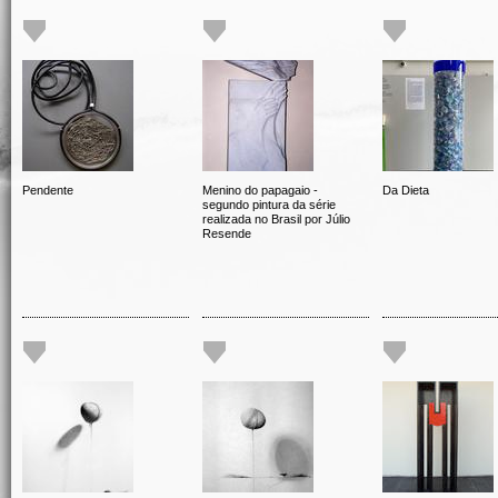
Pendente
Menino do papagaio -
Da Dieta
segundo pintura da série
realizada no Brasil por Júlio
Resende