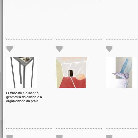
O trabalho e o laser a
geometria da cidade e a
organicidade da praia