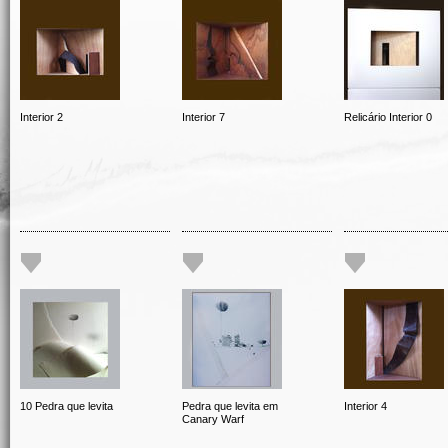
Interior 2
Interior 7
Relicário Interior 0
10 Pedra que levita
Pedra que levita em
Interior 4
Canary Warf