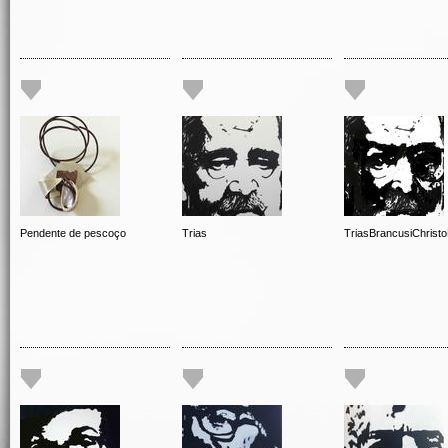
Pendente de pescoço
Trias
TriasBrancusiChrist