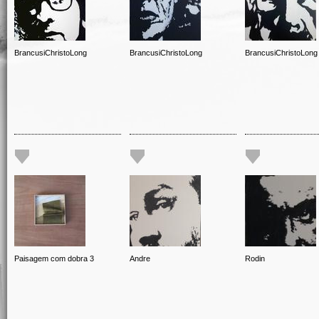
BrancusiChristoLong
BrancusiChristoLong
BrancusiChristoLong
Paisagem com dobra 3
Andre
Rodin