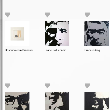
Desenho com Brancusi
Brancusiduchamp
Brancusilong