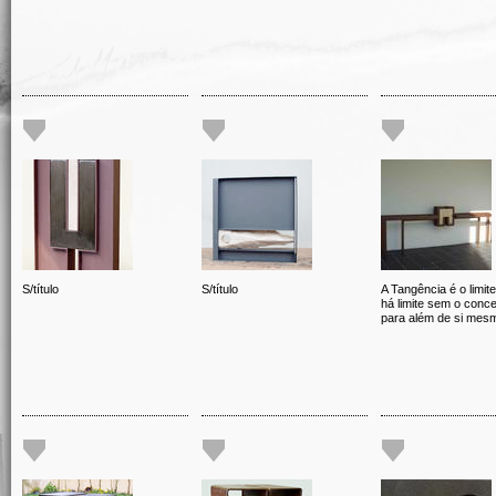
S/título
S/título
A Tangência é o limit
há limite sem o conce
para além de si mes