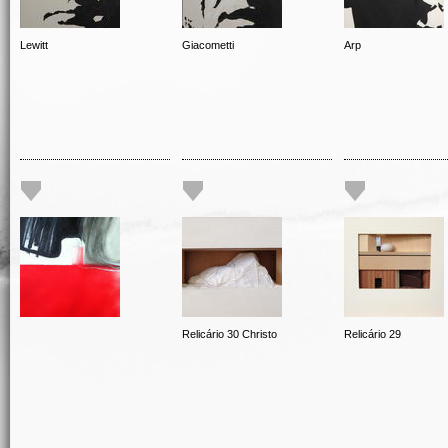
Lewitt
Giacometti
Arp
Relicário 30 Christo
Relicário 29