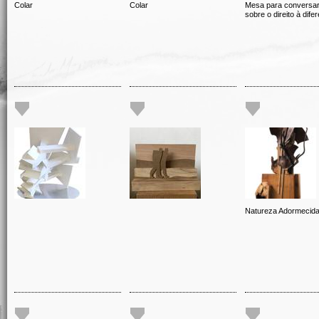
Colar
Colar
Mesa para conversa
sobre o direito à dife
Natureza Adormecid