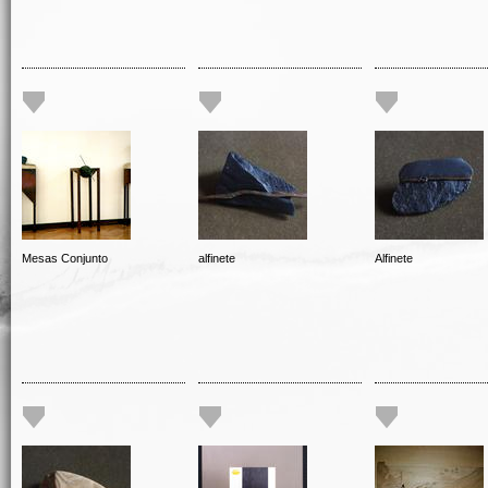
Mesas Conjunto
alfinete
Alfinete