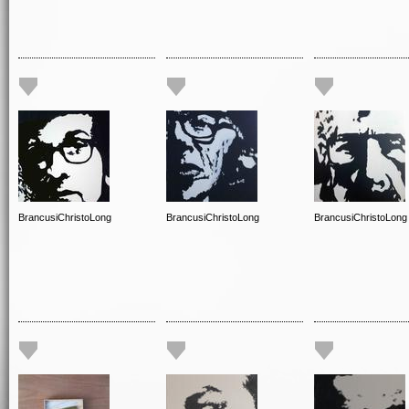
BrancusiChristoLong
BrancusiChristoLong
BrancusiChristoLong