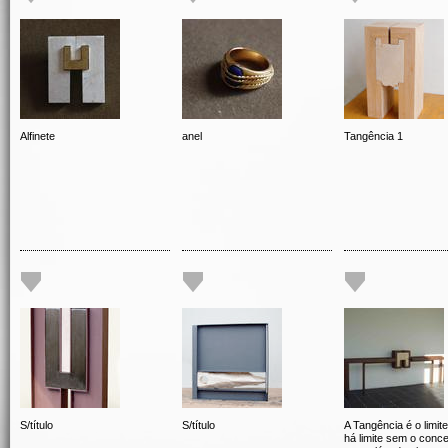
Alfinete
anel
Tangência 1
S/título
S/título
A Tangência é o limit
há limite sem o conce