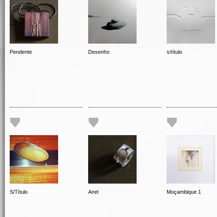
Pendente
Desenho
s/título
S/Título
Anel
Moçambique 1