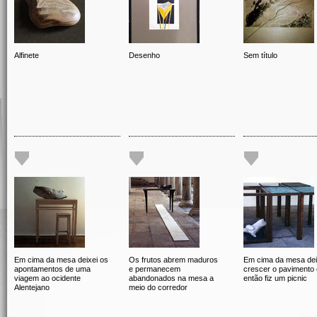
Alfinete
Desenho
Sem título
Em cima da mesa deixei os
Os frutos abrem maduros
Em cima da mesa dei
apontamentos de uma
e permanecem
crescer o pavimento 
viagem ao ocidente
abandonados na mesa a
então fiz um picnic
Alentejano
meio do corredor