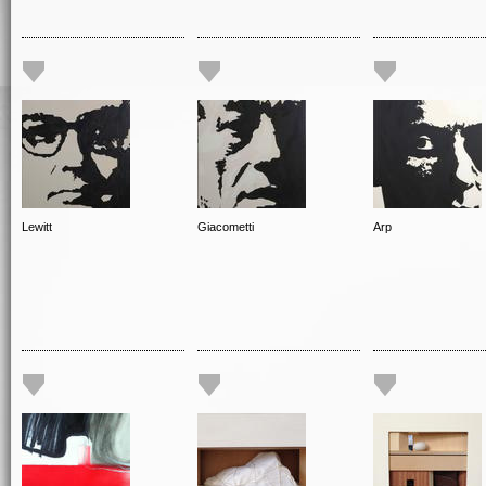
Lewitt
Giacometti
Arp