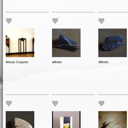
Mesas Conjunto
alfinete
Alfinete