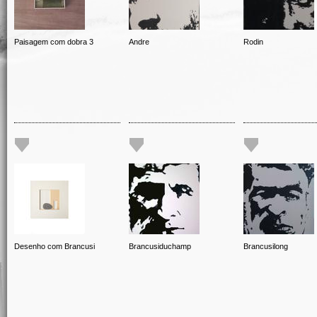
Paisagem com dobra 3
Andre
Rodin
Desenho com Brancusi
Brancusiduchamp
Brancusilong