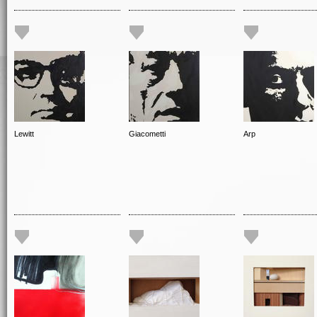
Lewitt
Giacometti
Arp