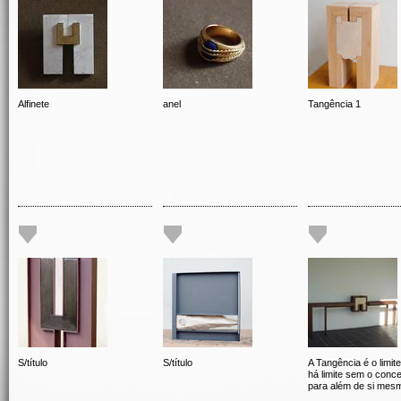
Alfinete
anel
Tangência 1
S/título
S/título
A Tangência é o limit
há limite sem o conce
para além de si mes