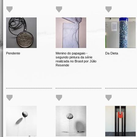
Pendente
Menino do papagaio -
Da Dieta
segundo pintura da série
realizada no Brasil por Júlio
Resende