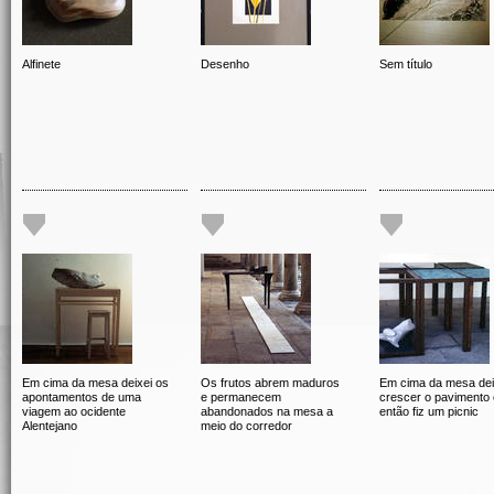
Alfinete
Desenho
Sem título
Em cima da mesa deixei os
Os frutos abrem maduros
Em cima da mesa dei
apontamentos de uma
e permanecem
crescer o pavimento 
viagem ao ocidente
abandonados na mesa a
então fiz um picnic
Alentejano
meio do corredor