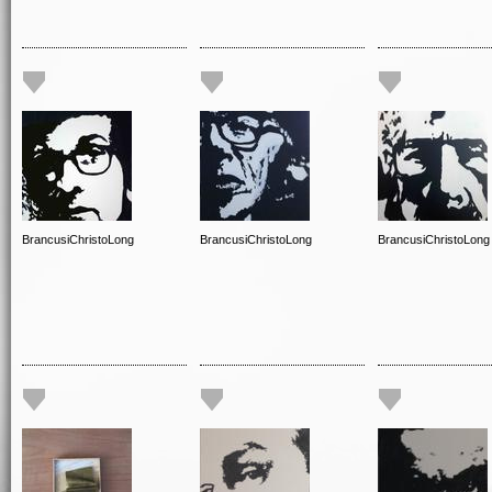
BrancusiChristoLong
BrancusiChristoLong
BrancusiChristoLong