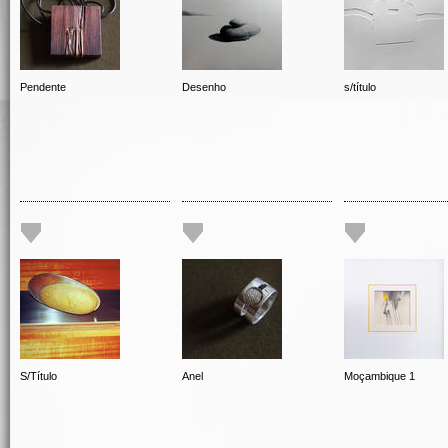
Pendente
Desenho
s/título
S/Título
Anel
Moçambique 1