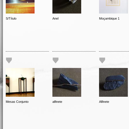
S/Título
Anel
Moçambique 1
Mesas Conjunto
alfinete
Alfinete