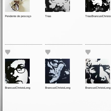
Pendente de pescoço
Trias
TriasBrancusiChrist
BrancusiChristoLong
BrancusiChristoLong
BrancusiChristoLong