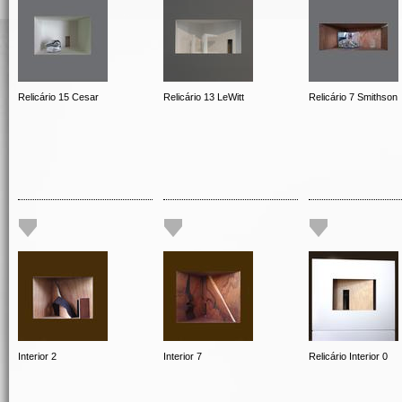
Relicário 15 Cesar
Relicário 13 LeWitt
Relicário 7 Smithson
Interior 2
Interior 7
Relicário Interior 0