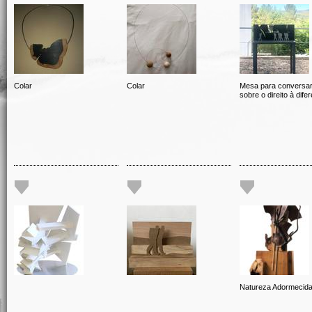
Colar
Colar
Mesa para conversa
sobre o direito à dife
Natureza Adormecid