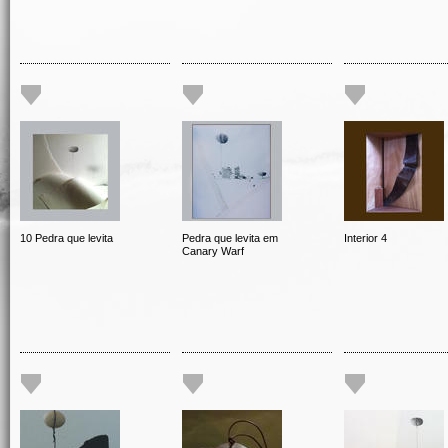
10 Pedra que levita
Pedra que levita em
Interior 4
Canary Warf