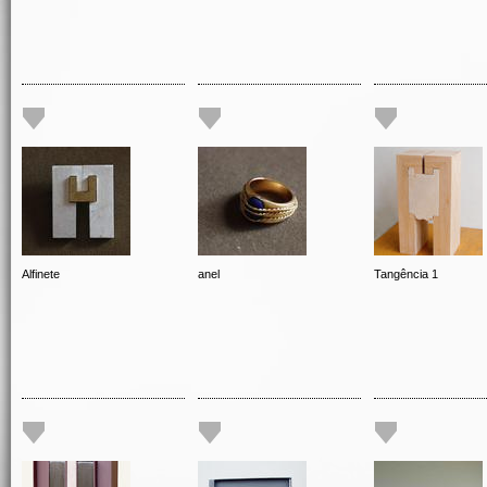
Alfinete
anel
Tangência 1