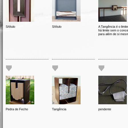
S/título
S/título
A Tangência é o limit
há limite sem o conce
para além de si mes
Pedra de Fecho
Tangência
pendente