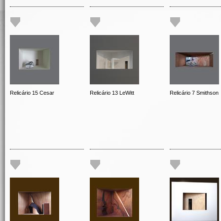
Relicário 15 Cesar
Relicário 13 LeWitt
Relicário 7 Smithson