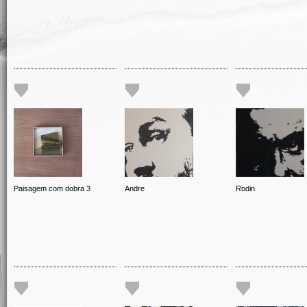
Paisagem com dobra 3
Andre
Rodin