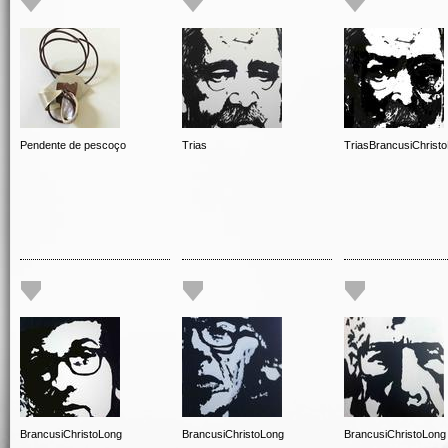
Pendente de pescoço
Trias
TriasBrancusiChrist
BrancusiChristoLong
BrancusiChristoLong
BrancusiChristoLong