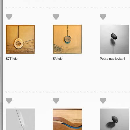
S7Título
S/título
Pedra que levita 4