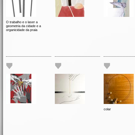
O trabalho e o laser a
geometria da cidade e a
organicidade da praia
colar