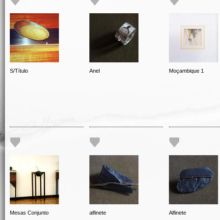
S/Título
Anel
Moçambique 1
Mesas Conjunto
alfinete
Alfinete