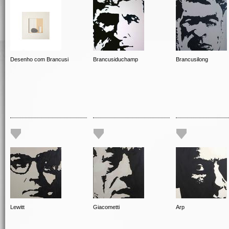
Desenho com Brancusi
Brancusiduchamp
Brancusilong
Lewitt
Giacometti
Arp