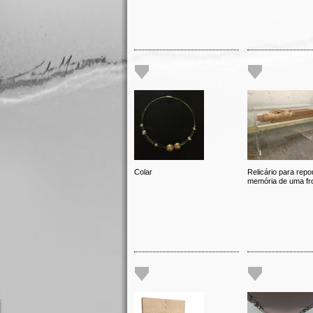
Colar
Relicário para repo
memória de uma fro