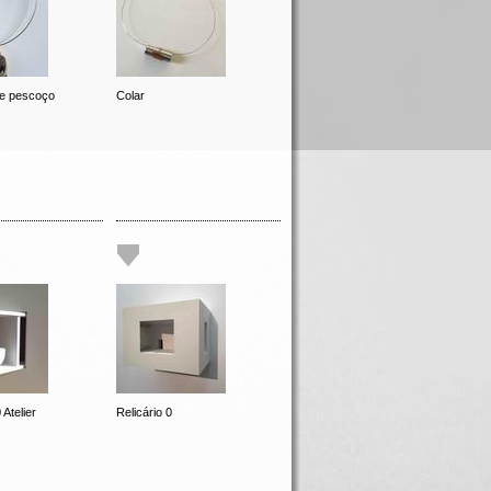
e pescoço
Colar
 Atelier
Relicário 0