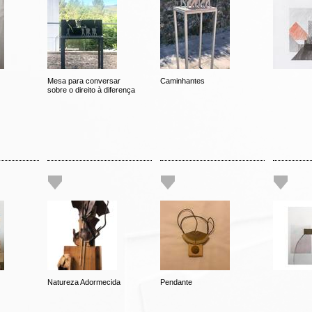
Mesa para conversar
Caminhantes
sobre o direito à diferença
Natureza Adormecida
Pendante