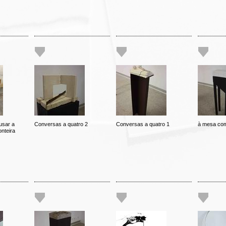
usar a
Conversas a quatro 2
Conversas a quatro 1
à mesa com
nteira