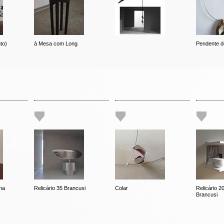
to)
à Mesa com Long
Pendente d
na
Relicário 35 Brancusi
Colar
Relicário 20
s
Brancusi