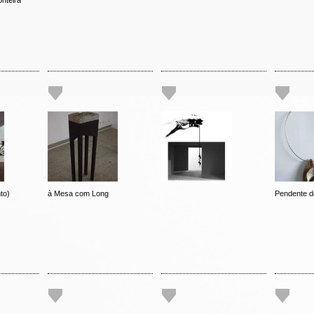
nteira
to)
à Mesa com Long
Pendente d