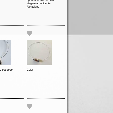
apontamentos de uma
viagem ao ocidente
Alentejano
e pescoço
Colar