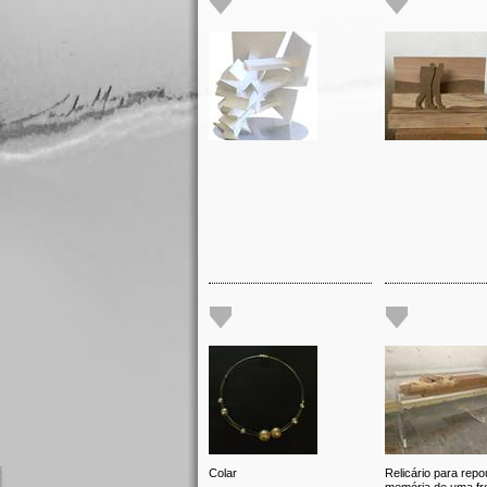
Colar
Relicário para repo