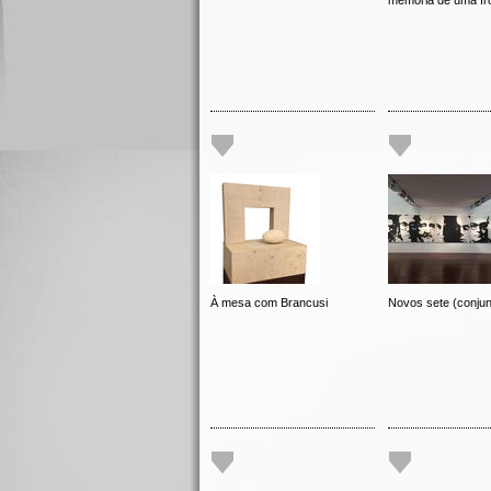
memória de uma fro
À mesa com Brancusi
Novos sete (conjun