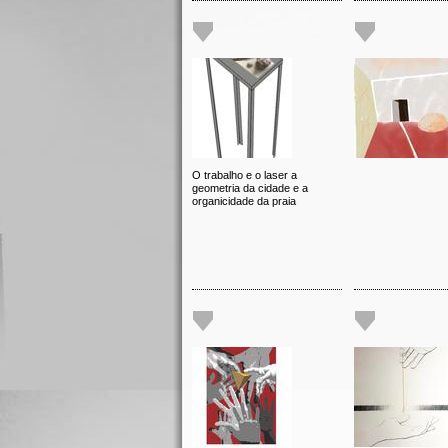
O trabalho e o laser a
geometria da cidade e a
organicidade da praia