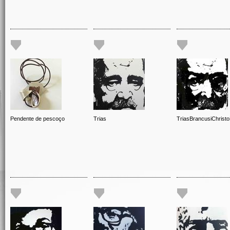
Pendente de pescoço
Trias
TriasBrancusiChrist