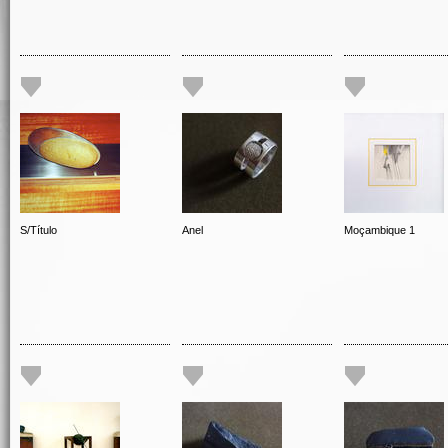
S/Título
Anel
Moçambique 1