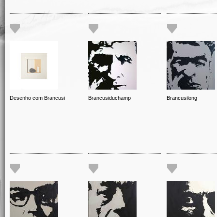
Desenho com Brancusi
Brancusiduchamp
Brancusilong