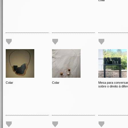
colar
Colar
Colar
Mesa para conversa
sobre o direito à dife