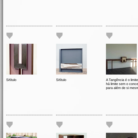
S/título
S/título
A Tangência é o limit
há limite sem o conce
para além de si mes