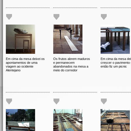
Em cima da mesa deixei os
Os frutos abrem maduros
Em cima da mesa dei
apontamentos de uma
e permanecem
crescer o pavimento 
viagem ao ocidente
abandonados na mesa a
então fiz um picnic
Alentejano
meio do corredor