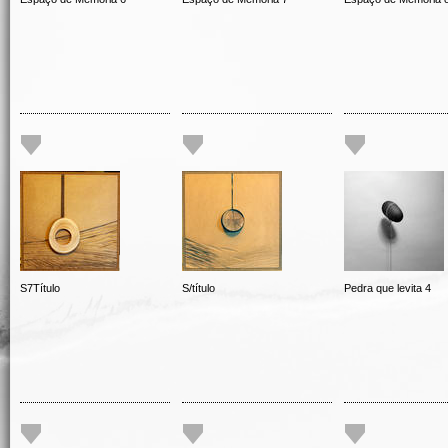
S7Título
S/título
Pedra que levita 4