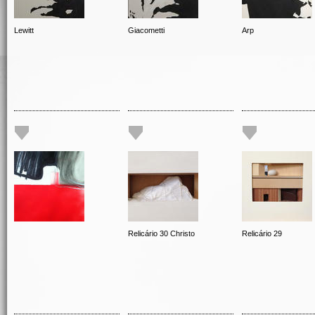
Lewitt
Giacometti
Arp
Relicário 30 Christo
Relicário 29