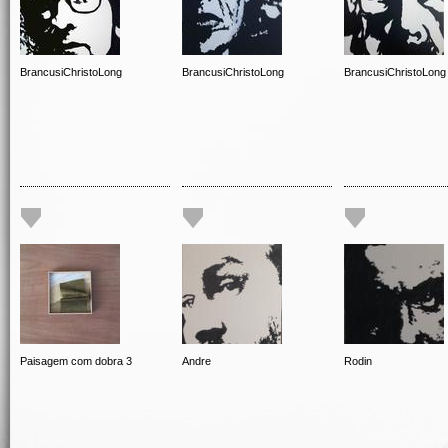
BrancusiChristoLong
BrancusiChristoLong
BrancusiChristoLong
Paisagem com dobra 3
Andre
Rodin