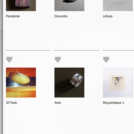
Pendente
Desenho
s/título
S/Título
Anel
Moçambique 1