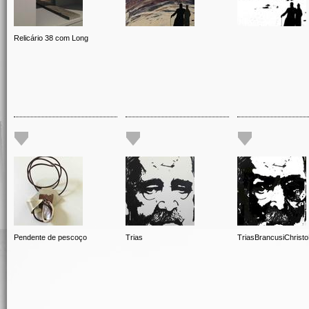
Relicário 38 com Long
Pendente de pescoço
Trias
TriasBrancusiChrist