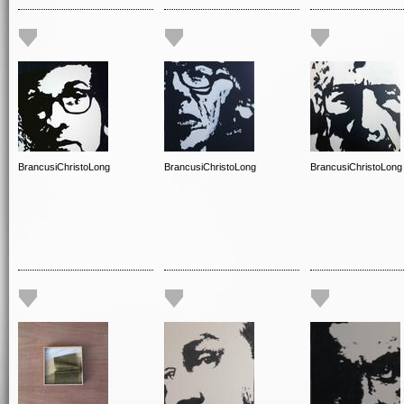
BrancusiChristoLong
BrancusiChristoLong
BrancusiChristoLong