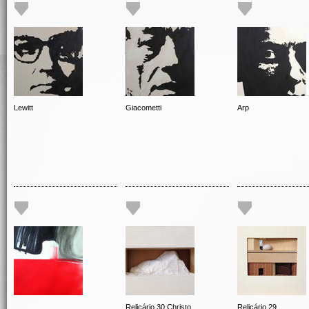
Lewitt
Giacometti
Arp
Relicário 30 Christo
Relicário 29