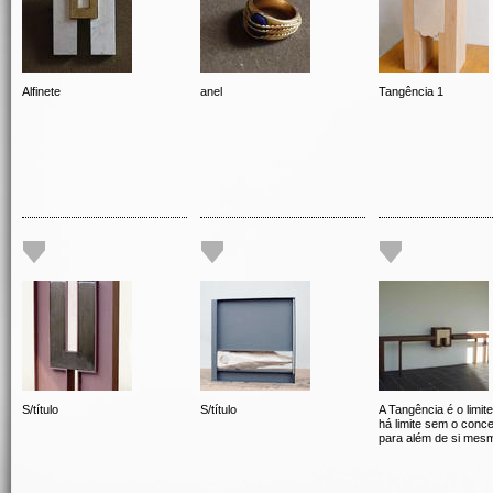
Alfinete
anel
Tangência 1
S/título
S/título
A Tangência é o limit
há limite sem o conce
para além de si mes