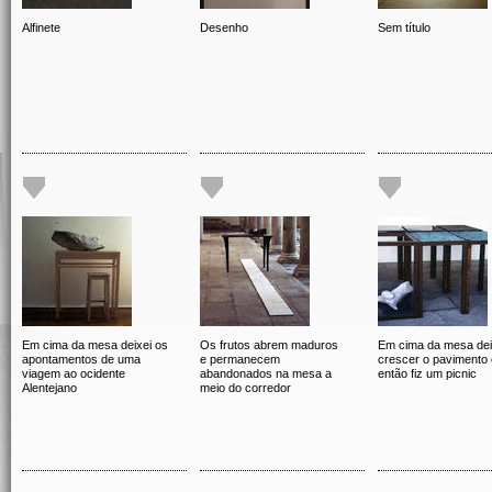
Alfinete
Desenho
Sem título
Em cima da mesa deixei os
Os frutos abrem maduros
Em cima da mesa dei
apontamentos de uma
e permanecem
crescer o pavimento 
viagem ao ocidente
abandonados na mesa a
então fiz um picnic
Alentejano
meio do corredor