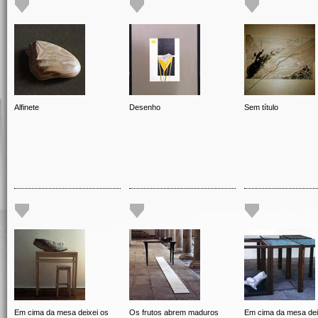
Alfinete
Desenho
Sem título
Em cima da mesa deixei os
Os frutos abrem maduros
Em cima da mesa dei