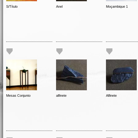
S/Título
Anel
Moçambique 1
Mesas Conjunto
alfinete
Alfinete