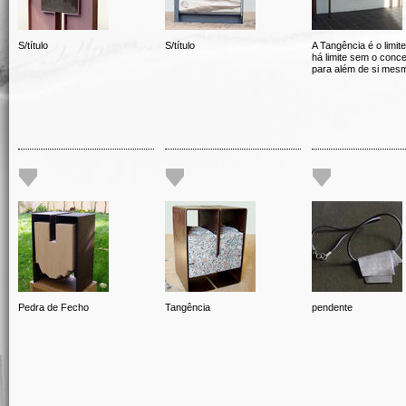
S/título
S/título
A Tangência é o limit
há limite sem o conce
para além de si mes
Pedra de Fecho
Tangência
pendente