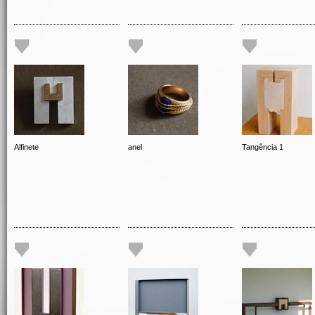
Alfinete
anel
Tangência 1