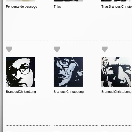
Pendente de pescoço
Trias
TriasBrancusiChrist
BrancusiChristoLong
BrancusiChristoLong
BrancusiChristoLong