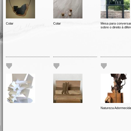
Colar
Colar
Mesa para conversa
sobre o direito à dife
Natureza Adormecid