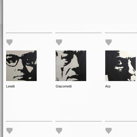
Lewitt
Giacometti
Arp