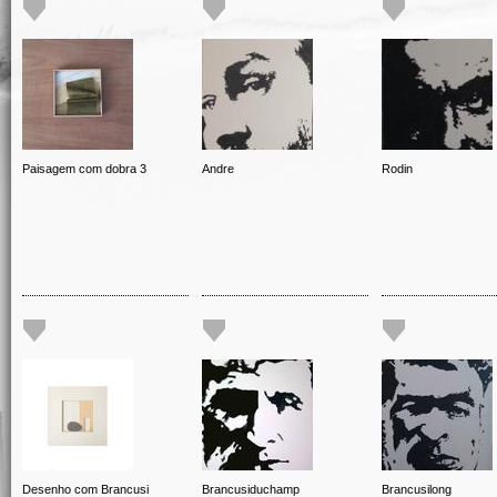
Paisagem com dobra 3
Andre
Rodin
Desenho com Brancusi
Brancusiduchamp
Brancusilong