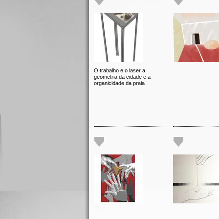
O trabalho e o laser a
geometria da cidade e a
organicidade da praia