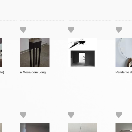
to)
à Mesa com Long
Pendente d