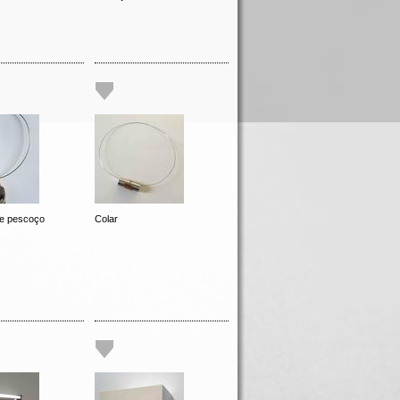
e pescoço
Colar