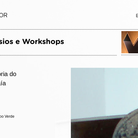
ria do
aía
abo Verde