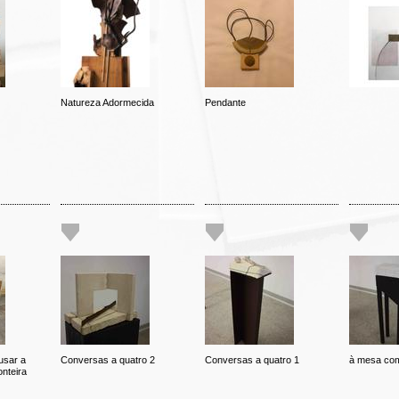
Natureza Adormecida
Pendante
usar a
Conversas a quatro 2
Conversas a quatro 1
à mesa com
nteira