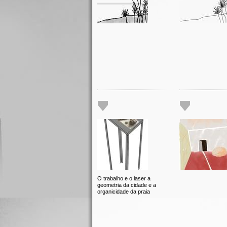
O trabalho e o laser a
geometria da cidade e a
organicidade da praia