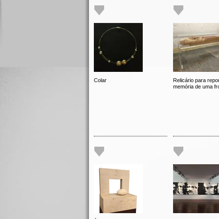
Colar
Relicário para repo
memória de uma fro