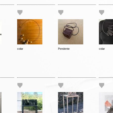
colar
Pendente
colar