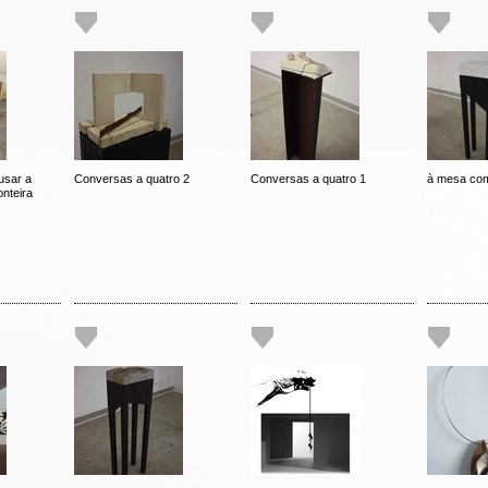
usar a
Conversas a quatro 2
Conversas a quatro 1
à mesa com
nteira