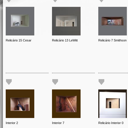
Relicário 15 Cesar
Relicário 13 LeWitt
Relicário 7 Smithson
Interior 2
Interior 7
Relicário Interior 0