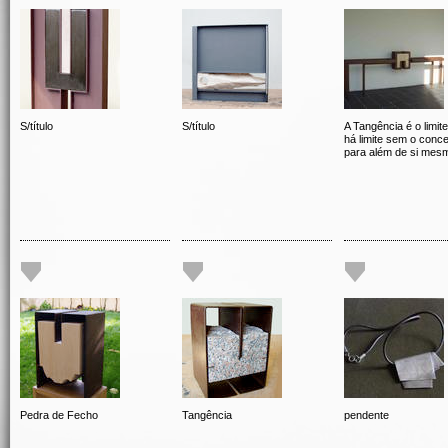
S/título
S/título
A Tangência é o limit
há limite sem o conce
para além de si mes
Pedra de Fecho
Tangência
pendente