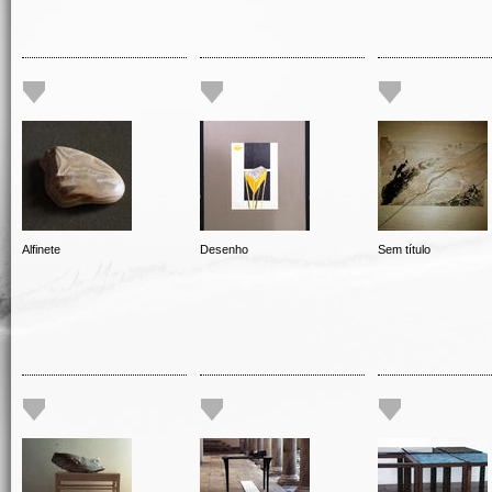
Alfinete
Desenho
Sem título