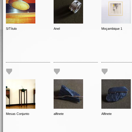
S/Título
Anel
Moçambique 1
Mesas Conjunto
alfinete
Alfinete