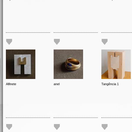
Alfinete
anel
Tangência 1