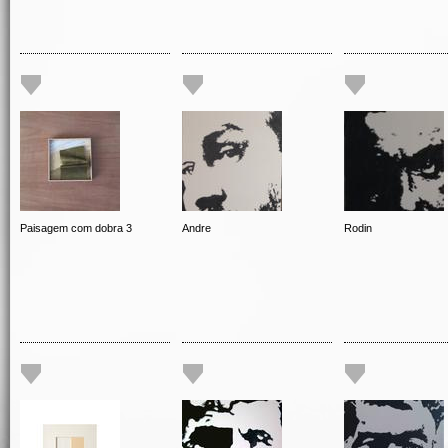
Paisagem com dobra 3
Andre
Rodin