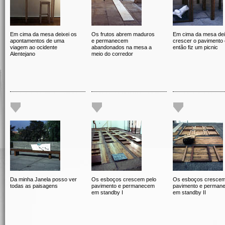
Em cima da mesa deixei os
Os frutos abrem maduros
Em cima da mesa dei
apontamentos de uma
e permanecem
crescer o pavimento 
viagem ao ocidente
abandonados na mesa a
então fiz um picnic
Alentejano
meio do corredor
Da minha Janela posso ver
Os esboços crescem pelo
Os esboços crescem
todas as paisagens
pavimento e permanecem
pavimento e perman
em standby I
em standby II