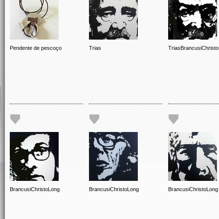
Pendente de pescoço
Trias
TriasBrancusiChrist
BrancusiChristoLong
BrancusiChristoLong
BrancusiChristoLong