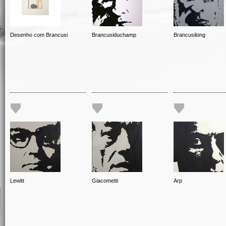
Desenho com Brancusi
Brancusiduchamp
Brancusilong
Lewitt
Giacometti
Arp