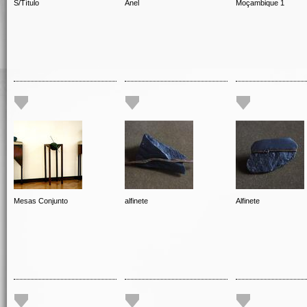
S/Título
Anel
Moçambique 1
Mesas Conjunto
alfinete
Alfinete