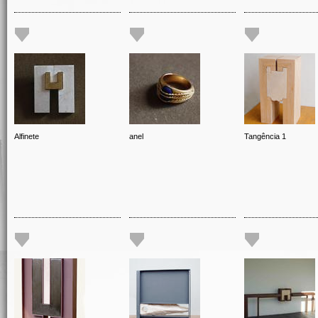
Alfinete
anel
Tangência 1