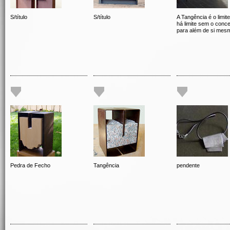
S/título
S/título
A Tangência é o limit
há limite sem o conce
para além de si mes
Pedra de Fecho
Tangência
pendente