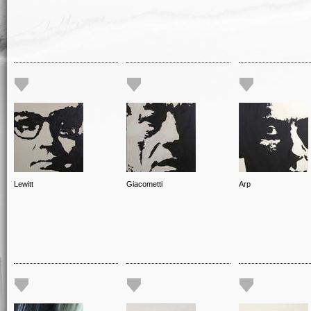
Lewitt
Giacometti
Arp