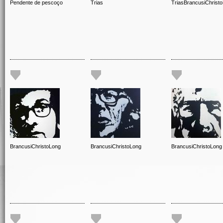
Pendente de pescoço
Trias
TriasBrancusiChrist
BrancusiChristoLong
BrancusiChristoLong
BrancusiChristoLong