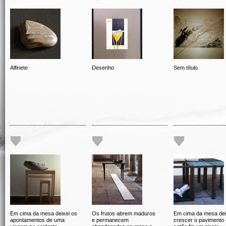
Alfinete
Desenho
Sem título
Em cima da mesa deixei os
Os frutos abrem maduros
Em cima da mesa dei
apontamentos de uma
e permanecem
crescer o pavimento 