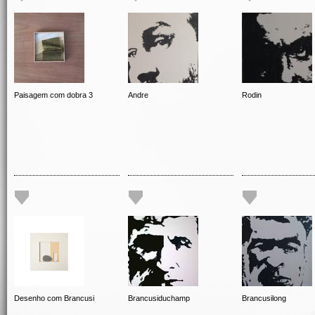
Paisagem com dobra 3
Andre
Rodin
Desenho com Brancusi
Brancusiduchamp
Brancusilong