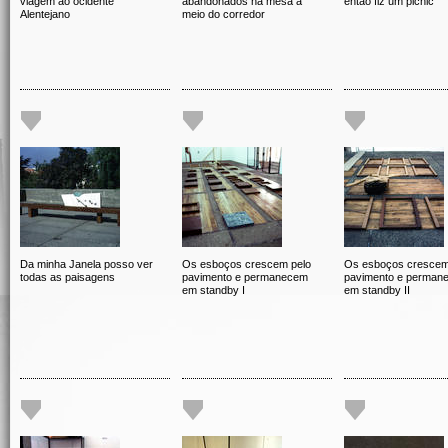
viagem ao ocidente
abandonados na mesa a
então fiz um picnic
Alentejano
meio do corredor
Da minha Janela posso ver
Os esboços crescem pelo
Os esboços crescem
todas as paisagens
pavimento e permanecem
pavimento e perman
em standby I
em standby II