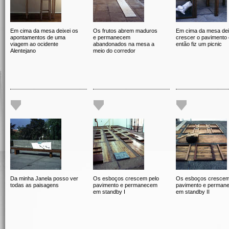
Em cima da mesa deixei os
Os frutos abrem maduros
Em cima da mesa dei
apontamentos de uma
e permanecem
crescer o pavimento 
viagem ao ocidente
abandonados na mesa a
então fiz um picnic
Alentejano
meio do corredor
Da minha Janela posso ver
Os esboços crescem pelo
Os esboços crescem
todas as paisagens
pavimento e permanecem
pavimento e perman
em standby I
em standby II