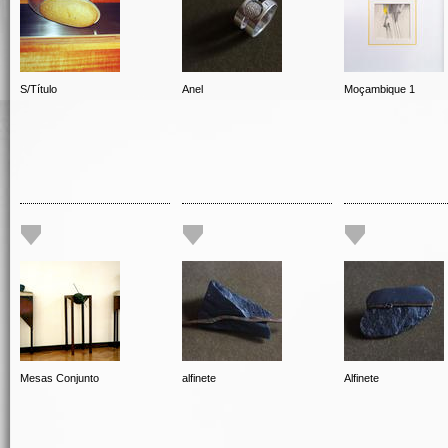
S/Título
Anel
Moçambique 1
Mesas Conjunto
alfinete
Alfinete