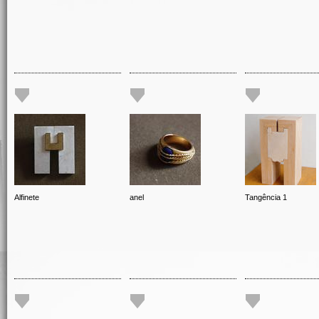
Alfinete
anel
Tangência 1