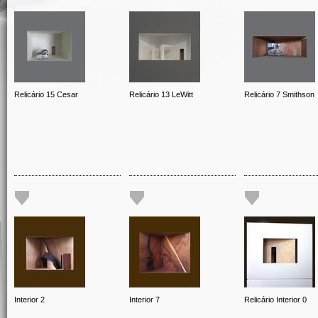
Relicário 15 Cesar
Relicário 13 LeWitt
Relicário 7 Smithson
Interior 2
Interior 7
Relicário Interior 0