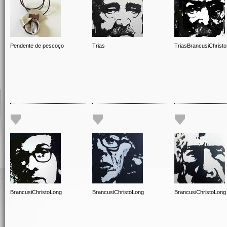
Pendente de pescoço
Trias
TriasBrancusiChrist
BrancusiChristoLong
BrancusiChristoLong
BrancusiChristoLong