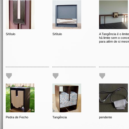
S/título
S/título
A Tangência é o limit
há limite sem o conce
para além de si mes
Pedra de Fecho
Tangência
pendente