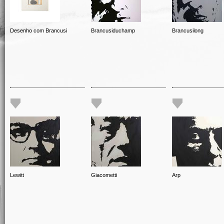
Desenho com Brancusi
Brancusiduchamp
Brancusilong
Lewitt
Giacometti
Arp