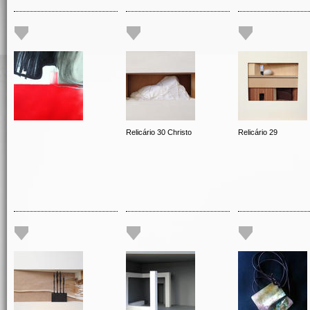
Relicário 30 Christo
Relicário 29