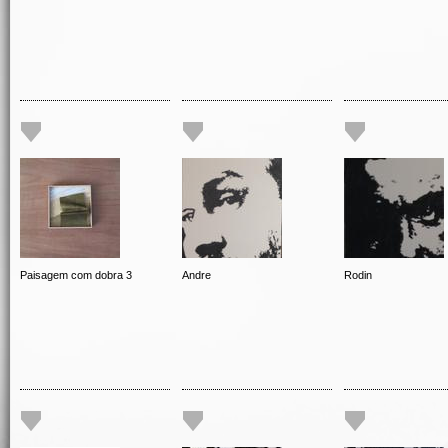
Paisagem com dobra 3
Andre
Rodin