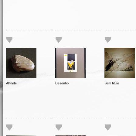
Alfinete
Desenho
Sem título