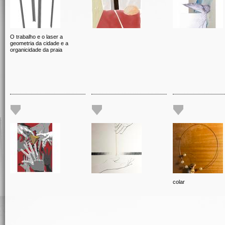
O trabalho e o laser a
geometria da cidade e a
organicidade da praia
colar