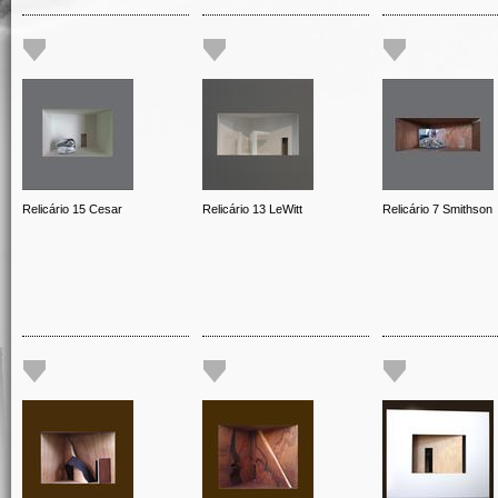
Relicário 15 Cesar
Relicário 13 LeWitt
Relicário 7 Smithson