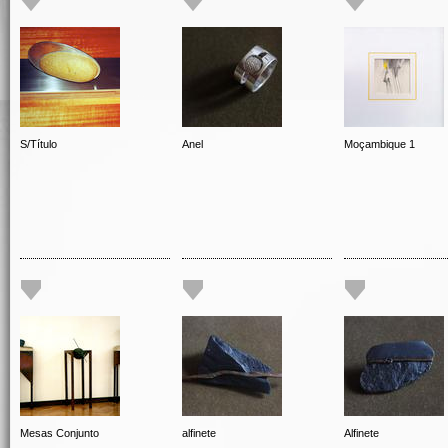
S/Título
Anel
Moçambique 1
Mesas Conjunto
alfinete
Alfinete