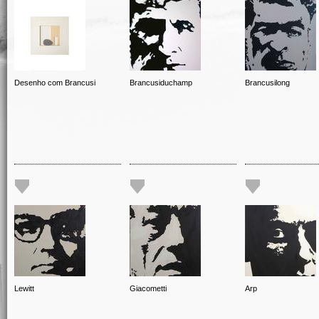
Desenho com Brancusi
Brancusiduchamp
Brancusilong
Lewitt
Giacometti
Arp