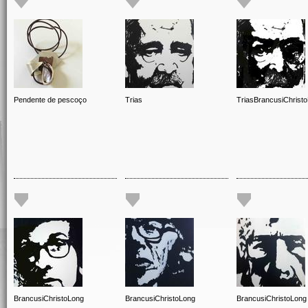
Pendente de pescoço
Trias
TriasBrancusiChrist
BrancusiChristoLong
BrancusiChristoLong
BrancusiChristoLong