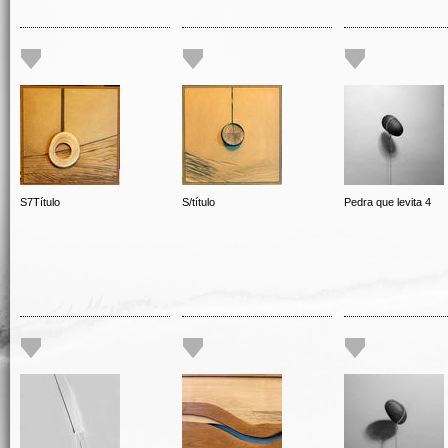
S7Título
S/título
Pedra que levita 4