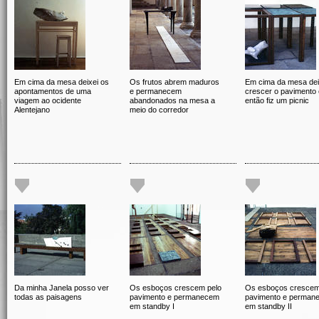
Em cima da mesa deixei os
Os frutos abrem maduros
Em cima da mesa dei
apontamentos de uma
e permanecem
crescer o pavimento 
viagem ao ocidente
abandonados na mesa a
então fiz um picnic
Alentejano
meio do corredor
Da minha Janela posso ver
Os esboços crescem pelo
Os esboços crescem
todas as paisagens
pavimento e permanecem
pavimento e perman
em standby I
em standby II